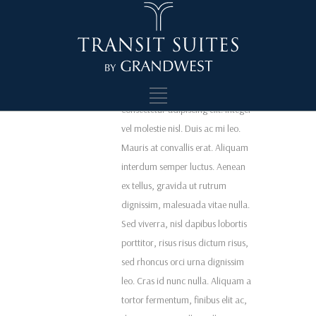
Wifi Internet access
Lorem ipsum dolor sit amet,
consectetur adipiscing elit. Integer
vel molestie nisl. Duis ac mi leo.
Mauris at convallis erat. Aliquam
interdum semper luctus. Aenean
ex tellus, gravida ut rutrum
dignissim, malesuada vitae nulla.
Sed viverra, nisl dapibus lobortis
porttitor, risus risus dictum risus,
sed rhoncus orci urna dignissim
leo. Cras id nunc nulla. Aliquam a
tortor fermentum, finibus elit ac,