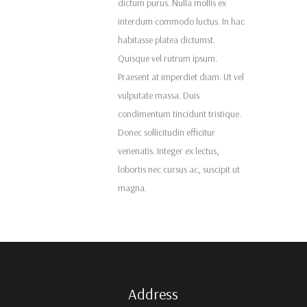
dictum purus. Nulla mollis ex
interdum commodo luctus. In hac
habitasse platea dictumst.
Quisque vel rutrum ipsum.
Praesent at imperdiet diam. Ut vel
vulputate massa. Duis
condimentum tincidunt tristique.
Donec sollicitudin efficitur
venenatis. Integer ex lectus,
lobortis nec cursus ac, suscipit ut
magna.
Address