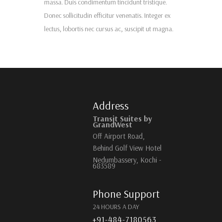
massa. Duis condimentum tincidunt tristique.
Donec sollicitudin efficitur venenatis. Integer ex
lectus, lobortis nec cursus ac, suscipit ut magna.
Address
Transit Suites by
GrandWest
Off Airport Road,
Behind Golf View Hotel
Nedumbassery, Kochi -
683589
Phone Support
24 HOURS A DAY
+91-484-7180563